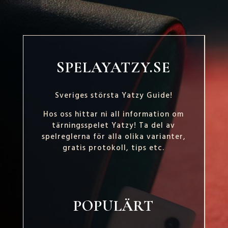
SPELAYATZY.SE
Sveriges största Yatzy Guide!
Hos oss hittar ni all information om
tärningsspelet Yatzy! Ta del av
spelreglerna för alla olika varianter,
gratis protokoll, tips etc.
POPULÄRT