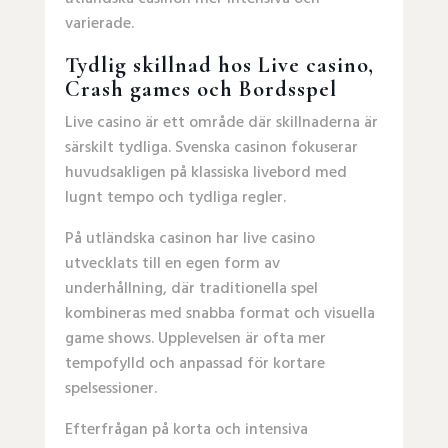
varierade.
Tydlig skillnad hos Live casino,
Crash games och Bordsspel
Live casino är ett område där skillnaderna är
särskilt tydliga. Svenska casinon fokuserar
huvudsakligen på klassiska livebord med
lugnt tempo och tydliga regler.
På utländska casinon har live casino
utvecklats till en egen form av
underhållning, där traditionella spel
kombineras med snabba format och visuella
game shows. Upplevelsen är ofta mer
tempofylld och anpassad för kortare
spelsessioner.
Efterfrågan på korta och intensiva