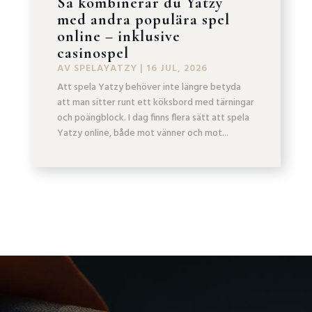
Så kombinerar du Yatzy
med andra populära spel
online – inklusive
casinospel
AV
SPELAYATZY
|
16 JUL, 2026
Att spela Yatzy behöver inte längre betyda
att man sitter runt ett köksbord med tärningar
och poängblock. I dag finns flera sätt att spela
Yatzy online, både mot vänner och mot...