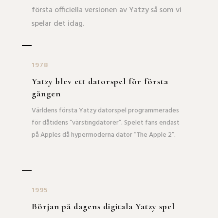
första officiella versionen av Yatzy så som vi
spelar det idag.
1978
Yatzy blev ett datorspel för första
gången
Världens första Yatzy datorspel programmerades
för dåtidens “värstingdatorer”. Spelet fans endast
på Apples då hypermoderna dator “The Apple 2”.
1995
Början på dagens digitala Yatzy spel