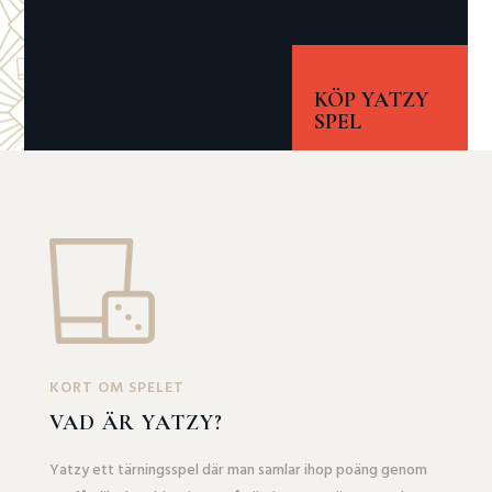
KÖP YATZY
SPEL
KORT OM SPELET
VAD ÄR YATZY?
Yatzy ett tärningsspel där man samlar ihop poäng genom