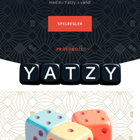
med in i Yatzy´s värld!
SPELREGLER
PROTOKOLL