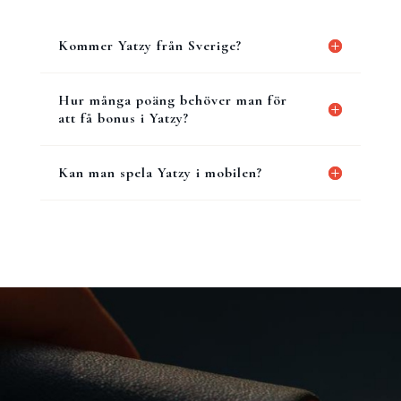
Kommer Yatzy från Sverige?
Hur många poäng behöver man för
att få bonus i Yatzy?
Kan man spela Yatzy i mobilen?