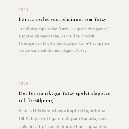
1943
Första spelet som påminner om Yatzy
Ett sällskapsspel kallat “Luck – 15 grand dice games”
släpptes på marknaden. Denna låda innehöll
tärningar och 15 olika tärningsspel, där ett av spelen
nästan var identiskt med dagens Yatzy.
1956
Det första riktiga Yatzy spelet släpptes
till försäljning
Efter att Edwin S Lowe köpt rättigheterna
till Yatzy av ett gammalt par i Kanada, som
själv hittat på spelet, kunde han släppa den