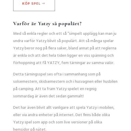
KÖP SPEL
Varför är Yatzy så populärt?
Med så enkla regler och ett så ”simpelt upplägg kan man ju
undra varför Yatzy blivit så populärt. Att så många spelar
Yatzy beror nog på flera saker, bland annat på att reglerna
är enkla och att det hela tiden ligger en viss spänning och
förhoppning att få YATZY, fem tärningar av samma valör.
Detta tärningsspel ses ofta i sammanhang som på
solsemestern, skidsemestern och i husvagnen eller husbilen
på camping. Att ta fram Yatzy spelet en regnig
sommardag är även det sedan gammalt!
Det har även blivit allt vanligare att spela Yatzy i mobilen,
eller via andra enheter på internet. Det finns både olika
Yatzy spel som app och som live versioner på olika
hemsidor på nätet.