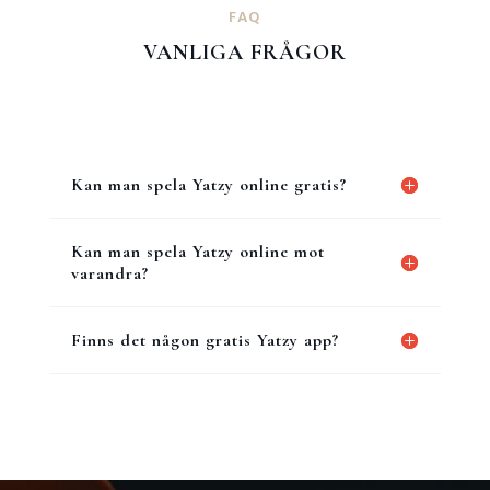
FAQ
VANLIGA FRÅGOR
Kan man spela Yatzy online gratis?
Kan man spela Yatzy online mot
varandra?
Finns det någon gratis Yatzy app?