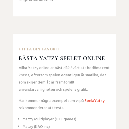
länge ni har internet!
HITTA DIN FAVORIT
BÄSTA YATZY SPELET ONLINE
Vilka Yatzy online är bäst då? Svårt att bedöma rent
krasst, eftersom spelen egentligen är snarlika, det
som skiljer dem åt är framförallt
användarvänligheten och spelens grafik.
Här kommer några exempel som vi på
SpelaYatzy
rekommenderar att testa:
Yatzy Multiplayer (LITE games)
Yatzy (KAO inc)