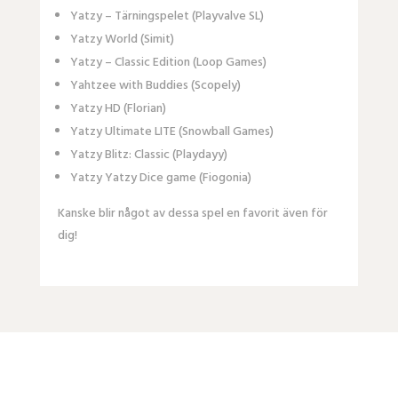
Yatzy – Tärningspelet (Playvalve SL)
Yatzy World (Simit)
Yatzy – Classic Edition (Loop Games)
Yahtzee with Buddies (Scopely)
Yatzy HD (Florian)
Yatzy Ultimate LITE (Snowball Games)
Yatzy Blitz: Classic (Playdayy)
Yatzy Yatzy Dice game (Fiogonia)
Kanske blir något av dessa spel en favorit även för
dig!