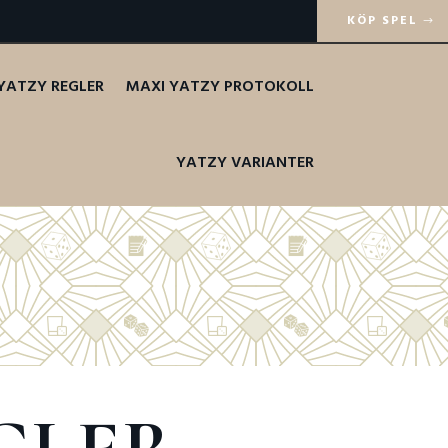
KÖP SPEL
YATZY REGLER
MAXI YATZY PROTOKOLL
YATZY VARIANTER