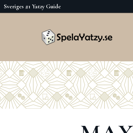
Sveriges #1 Yatzy Guide