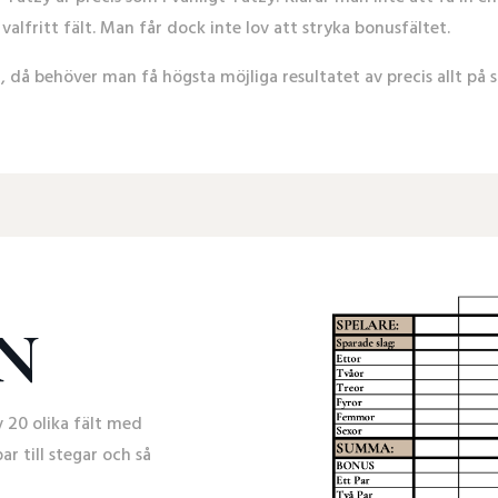
valfritt fält. Man får dock inte lov att stryka bonusfältet.
g
, då behöver man få högsta möjliga resultatet av precis allt på 
N
v 20 olika fält med
ar till stegar och så