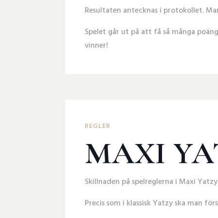
Resultaten antecknas i protokollet. Man
Spelet går ut på att få så många poäng s
vinner!
REGLER
MAXI YA
Skillnaden på spelreglerna i Maxi Yatzy 
Precis som i klassisk Yatzy ska man för