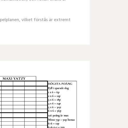
spelplanen, vilket förstås är extremt