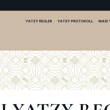
YATZY REGLER
YATZY PROTOKOLL
MAXI 