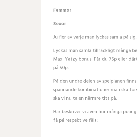
Femmor
Sexor
Ju fler av varje man lyckas samla på sig,
Lyckas man samla tillräckligt många 
Maxi Yatzy bonus! Får du 75p eller där
på 50p.
På den undre delen av spelplanen finn
spännande kombinationer man ska försö
ska vi nu ta en närmre titt på.
Här beskriver vi även hur många poän
få på respektive fält: