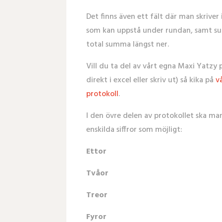
Det finns även ett fält där man skriver
som kan uppstå under rundan, samt s
total summa längst ner.
Vill du ta del av vårt egna Maxi Yatzy p
direkt i excel eller skriv ut) så kika på
v
protokoll
.
I den övre delen av protokollet ska m
enskilda siffror som möjligt:
Ettor
Tvåor
Treor
Fyror