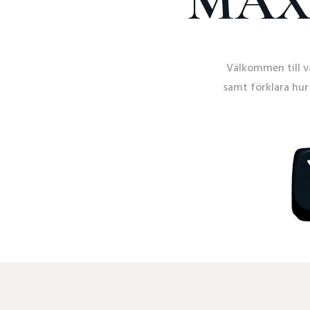
MAX
Välkommen till vå
samt förklara hur