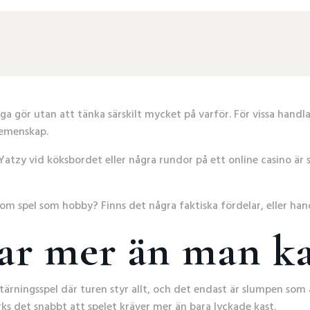
ga gör utan att tänka särskilt mycket på varför. För vissa handl
 gemenskap.
tzy vid köksbordet eller några rundor på ett online casino är s
om spel som hobby? Finns det några faktiska fördelar, eller ha
nar mer än man ka
 tärningsspel där turen styr allt, och det endast är slumpen som
s det snabbt att spelet kräver mer än bara lyckade kast.