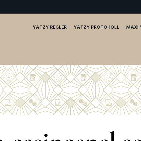
YATZY REGLER
YATZY PROTOKOLL
MAXI 