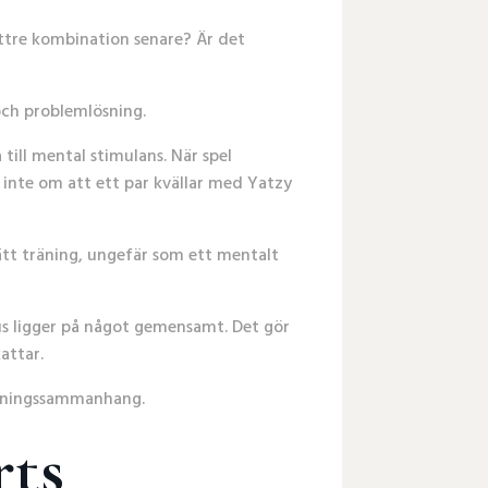
ättre kombination senare? Är det
 och problemlösning.
 till mental stimulans. När spel
ar inte om att ett par kvällar med Yatzy
ätt träning, ungefär som ett mentalt
okus ligger på något gemensamt. Det gör
attar.
rskningssammanhang.
rts