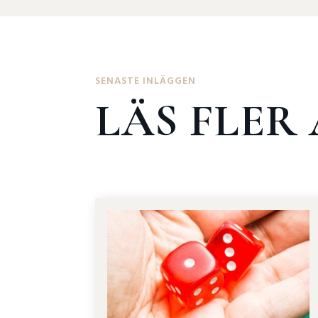
SENASTE INLÄGGEN
LÄS FLER